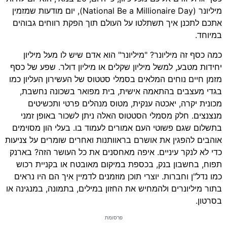
מיליונר (National Be a Millionaire Day), יום מודעות שמזמין
אתכם לתכנן איך תשתלטו על העולם תוך הפקת רווחים גבוהים
במיוחד.
כמה כסף זה מיליונר? "מיליונר" הוא אדם שיש לו מעל מיליון
יחידות מטבע, למשל מיליון שקלים או מיליון דולר. שפע של כסף
מזמן חיים נוחים המלאים בסמלי סטטוס של העשירון העליון כמו
בגדי מעצבים בהתאמה אישית, בית מפואר בשכונה נחשבת,
מכונית יקרה, יאכטה ענקית, מטוס מנהלים פרטי ותכשיטים
מנצנצים. חלק מסמלי הסטטוס האלה ניתן לשכור באופן זמני
בתשלום שגם פשוטי העם אמורים לעמוד בו. בעלי הון מסוימים
אוהבים להפגין את אושרם בראוותנות ואחרים שומרים על צניעות
כדי לא לנקר עיניים. איפה מאחסנים את כל העושר הזה? בארנק
תפוח, בחשבון בנק, בכספת במיקום מאובטח או בקניית רכוש
כמו נדל"ן וחברות. יוצרי תוכן מוזמנים לדמיין איך הם היו נראים
בתור מיליונרים ולהמחיש את החזון במילים, בתמונה, במנגינה או
בסרטון.
פרסומת