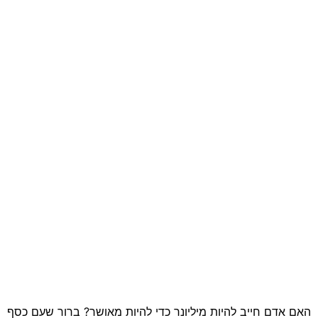
האם אדם חייב להיות מיליונר כדי להיות מאושר? ברור שעם כסף