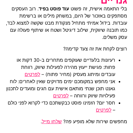
גנריים
בלי התאמה אישית, זה פשוט
עוד פוסט בפיד
. רוב העסקים
מסתפקים באזכור של היום, במשחק מילים או ברשימת
עובדות. בידול אמיתי מתחיל מנקודת מבט שקשה למצוא לבד,
כמו תובנה שיווקית, שילוב דיגיטל ושטח או שיתוף פעולה עם
עסק משלים.
רוצים לקחת את זה צעד קדימה?
רעיונות בלעדיים שעוקפים מתחרים ב-30 דקות או
פחות: פגישת ייעוץ מהירה לפעילות שיווק, רווחת
עובדים ומיתוג מעסיק (מחיר פתוח) –
לפרטים
אני מחפש במקומכם ימים מדויקים שאין לאחרים: לוח
גאנט תוכן שנתי מותאם אישית עם חגים ומועדים לתכנון
פעילויות שיווק ורווחה –
לפרטים
חסר יום? הזמינו פוסט כבקשתכם כדי לקרוא לפני כולם
–
לפרטים
מחפשים שירות שלא מופיע פה?
שלחו מייל
.