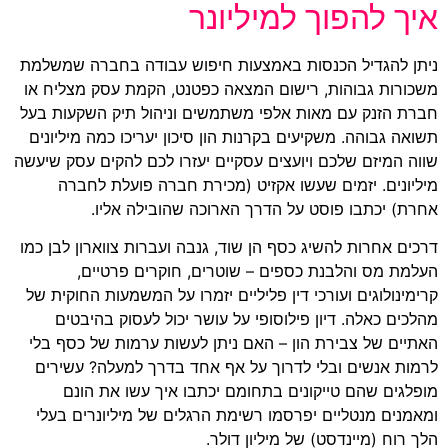
איך להפוך למיליונר
ניתן להגדיל הכנסות באמצעות חיפוש עבודה בחברה שמשלמת
משכורות גבוהות, רישום המצאה כפטנט, הקמת עסק מצליח או
חברת הזנק עם מאות אלפי משתמשים וניהול תיק השקעות בעל
תשואה גבוהה. משקיעים בקרנות הון סיכון יעריכו כמה מיליונים
שווה המיזם שלכם ויועצים עסקיים יעזרו לכם להקים עסק שיעשה
מיליונים. יזמים שעשו אקזיט (מכירת חברה פועלת לחברה
אחרת) יכתבו פוסט על הדרך הארוכה שהובילה אליו.
דרכים אחרות להשיג כסף הן שוד, גנבה ועברות צווארון לבן כמו
העלמת מס והלבנת כספים – שוטרים, חוקרים פרטיים,
קרימינולוגים ועורכי דין פליליים יזמרו על המשמעות החוקית של
מהלכים כאלה. דיון פילוסופי על עושר יכול לעסוק בהיבטים
האתיים של צבירת הון – האם ניתן לעשות ערמות של כסף בלי
לרמות אנשים ובלי לדרוך על אף אחד בדרך למעלה? עשירים
מופלגים שהם טייקונים בתחומם יכתבו איך עשו את הונם
ומאמנים מנטליים יפרסמו רשימת הרגלים של מיליונרים בעלי
הלך רוח (מיינדסט) של מיליון דולר.