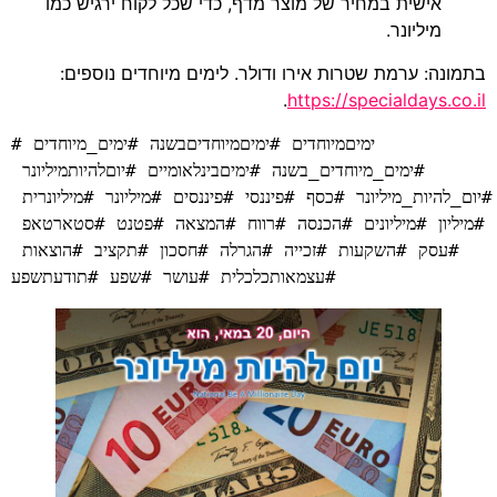
אישית במחיר של מוצר מדף, כדי שכל לקוח ירגיש כמו
מיליונר.
בתמונה: ערמת שטרות אירו ודולר. לימים מיוחדים נוספים:
.
https://specialdays.co.il
#ימיםמיוחדים #ימיםמיוחדיםבשנה #ימים_מיוחדים 
#ימים_מיוחדים_בשנה #ימיםבינלאומיים #יוםלהיותמיליונר 
#יום_להיות_מיליונר #כסף #פיננסי #פיננסים #מיליונר #מיליונרית 
#מיליון #מיליונים #הכנסה #רווח #המצאה #פטנט #סטארטאפ 
#עסק #השקעות #זכייה #הגרלה #חסכון #תקציב #הוצאות 
#עצמאותכלכלית #עושר #שפע #תודעתשפע