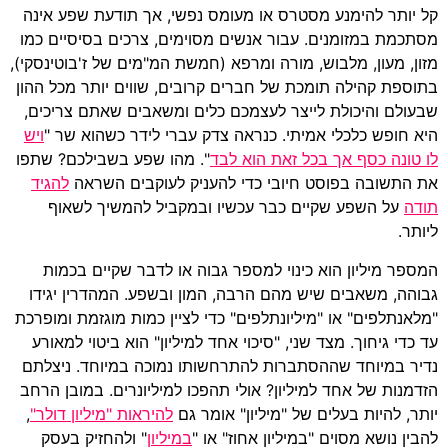
קל יותר להימנע מסטרס או מעומס נפשי, אך תודעת שפע אינה
מסתכמת במזומנים. עבור אנשים מסוימים, צרכים בסיסיים כמו
מזון, מעון, מלבוש, מורה ומרפא (חמשת המ"מים של ז'בוטינסקי),
בתוספת קהילה תומכת של חברים קרובים, שווים יותר מכל ההון
שבעולם והיכולת לייצר לעצמכם כלים ומשאבים שאתם צריכים,
היא חופש כלכלי אמיתי. כנראה צדק עברי לידר כשהוא שר "
ויש
לו טונה כסף אך בכל זאת הוא לבד
". מהו שפע בשבילכם? שתפו
את התשובה בפוסט חיובי כדי להעניק לעוקבים השראה
להגיד
תודה
על השפע שקיים כבר עכשיו ובמקביל להמשיך לשאוף
ליותר.
המספר מיליון הוא כינוי למספר גבוה או לדבר שקיים בכמות
גבוהה, משאבים שיש מהם הרבה, המון ובשפע. המהדרין יגידו
"מלאנתלפים" או "מיליונתלפים" כדי לציין כמות מוגזמת ומופרכת
עד כדי גיחוך. מצד שני, "סיכוי אחד למיליון" הוא ביטוי למאורע
נדיר במיוחד שההסתברות להתרחשותו נמוכה במיוחד. ניצלתם
הזדמנות של אחד למיליון? אולי תהפכו למיליונרים. במובן הרחב
יותר, להיות בעלים של "מיליון" אומר גם
להיראות "מיליון דולר"
,
להבין נושא מסוים "במיליון אחוז" או "
במיליון
" ולהחזיק בעסק