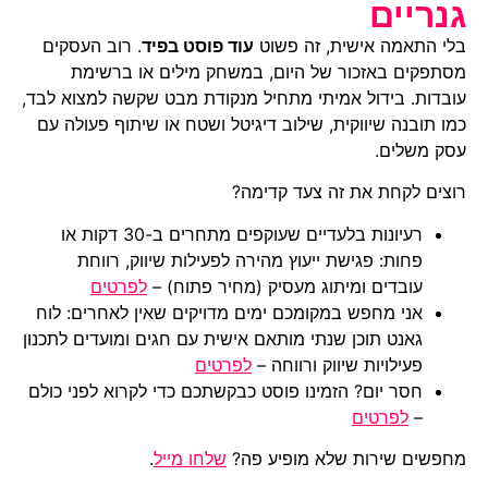
גנריים
בלי התאמה אישית, זה פשוט
עוד פוסט בפיד
. רוב העסקים
מסתפקים באזכור של היום, במשחק מילים או ברשימת
עובדות. בידול אמיתי מתחיל מנקודת מבט שקשה למצוא לבד,
כמו תובנה שיווקית, שילוב דיגיטל ושטח או שיתוף פעולה עם
עסק משלים.
רוצים לקחת את זה צעד קדימה?
רעיונות בלעדיים שעוקפים מתחרים ב-30 דקות או
פחות: פגישת ייעוץ מהירה לפעילות שיווק, רווחת
עובדים ומיתוג מעסיק (מחיר פתוח) –
לפרטים
אני מחפש במקומכם ימים מדויקים שאין לאחרים: לוח
גאנט תוכן שנתי מותאם אישית עם חגים ומועדים לתכנון
פעילויות שיווק ורווחה –
לפרטים
חסר יום? הזמינו פוסט כבקשתכם כדי לקרוא לפני כולם
–
לפרטים
מחפשים שירות שלא מופיע פה?
שלחו מייל
.