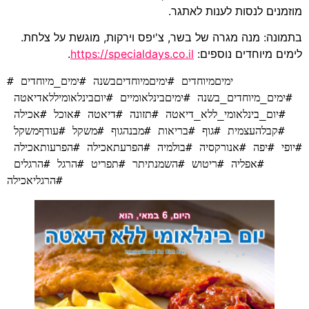
מוזמנים לנסות לענות לאתגר.
בתמונה: מנה מגרה של בשר, צ'יפס וירקות, מוגשת על צלחת.
לימים מיוחדים נוספים:
https://specialdays.co.il
.
#ימיםמיוחדים #ימיםמיוחדיםבשנה #ימים_מיוחדים 
#ימים_מיוחדים_בשנה #ימיםבינלאומיים #יוםבינלאומיללאדיאטה 
#יום_בינלאומי_ללא_דיאטה #תזונה #דיאטה #אוכל #אכילה 
#קבלהעצמית #גוף #בריאות #מבנהגוף #משקל #עודףמשקל 
#יופי #יפה #אנורקסיה #בולמיה #הפרעתאכילה #הפרעותאכילה 
#אפליה #ריטוש #השמנתיתר #תפריט #הרגל #הרגלים 
#הרגליאכילה