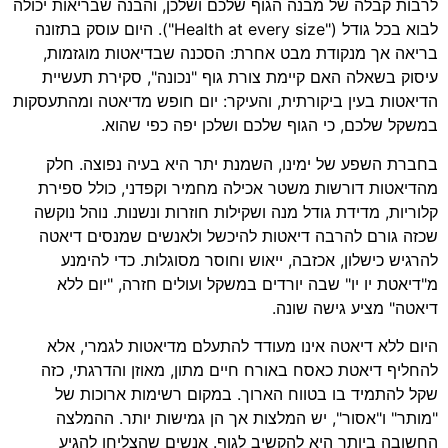
לרבות קבלה של מבנה הגוף שלכם ושלכן, והבנה שבריאות יכולה
לבוא בכל גודל ("Health at every size"). היום עוסק בתזונה
בריאה אך מנקודת מבט אחרת: הסכנה שבדיאטות מוגזמות,
עיסוק בשאלה האם קיימת צורת גוף "נכונה", סקירת תעשיית
הדיאטות בעין ביקורתית, והעיקר: יום חופש מדיאטה ומהתעסקות
במשקל שלכם, כי הגוף שלכם ושלכן יפה כפי שהוא.
בחברת השפע של ימינו, השמנת יתר היא בעיה נפוצה. חלק
מהדיאטות דורשות משטר אכילה מחמיר וקפדני, כולל ספירת
קלוריות, מדידת גודל מנה ושקילות חוזרות ונשנות. נוהל נוקשה
שכזה גורם להרבה דיאטות להיכשל ולאנשים שמנסים דיאטה
להרגיש כישלון, אכזבה, ייאוש וחוסר מסוגלות. כדי להימנע
מ"דיאטת יו יו" שבה יורדים במשקל ועולים חזרה, "יום ללא
דיאטה" מציע גישה שונה.
היום ללא דיאטה אינו מעודד להתעלם מדיאטות לגמרי, אלא
להחליף דיאטת כאסח באורח חיים מתון, מאוזן והדרגתי, כזה
שקל להתמיד בו בטווח הארוך. במקום רשימות ארוכות של
"מותר" ו"אסור", יש המלצות אך הן גמישות יותר. ההמלצה
החשובה ביותר היא להקשיב לגוף. אנשים שהצליחו להגיע