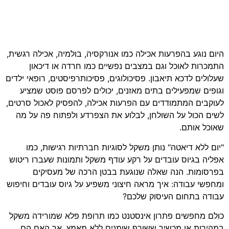
היום נוגע בהפרעות אכילה כמו אנורקסיה, בולמיה, אכילה רגשית,
התמכרות לאוכל וגם במצבים נפשיים כמו חרדה או דיכאון
שעלולים לדכא תיאבון. פסיכולוגים, פסיכותרפיסטים, רופאי ילדים
וגופים שמפעילים בתים מאזנים, יכולים לפרסם פוסט שמציע
לעוקבים המתמודדים עם הפרעות אכילה, להפסיק לאכול סרטים,
לשים הכול על השולחן, לבלוע את הצפרדע ולפתוח פה על מה
שאוכל אותם.
"יום ללא דיאטה" נותן משקל לסוגיות חברתיות רגישות, כמו
אפליה בגיוס עובדים על רקע עודף משקל ותמונות שעברו ריטוש
בפרסומות. הנה שאלה שנוגעת בבטן הרכה של מעסיקים
ומחפשי עבודה: איך מראה חיצוני משפיע על גיוס עובדים וחיפוש
עבודה בתחום העיסוק שלכם?
כולם מחפשים פתרון אינסטנט כמו תרופת פלא שמורידה משקל
במהירות או מכשיר ששורף שומנים ללא מאמץ, אך האם הם