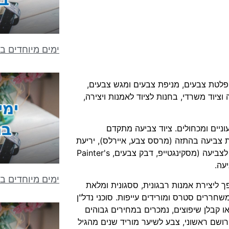
ימים מיוחדים בח
פלטת צבעים, מניפת צבעים ומגש צבעים,
ציוד משרדי, בחנות לציוד לאמנות ויצירה,
וניים ומכחולים. ציוד צביעה מתקדם
 צביעה בהתזה (מרסס צבע, איירלס), יריעת
ניילון נצמד למניעת כתמים, מוט הארכה לצביעת התקרה, נייר דבק לצביעה (מסקינגטייפ, דבק צבעים, Painter's
ימים מיוחדים ב
פך ליצירת אמנות רבגונית, ססגונית ומלאת
משחררים סטרס ומורידים עייפות. סוכני נדל"ן
או קבלן שיפוצים, נמכרים במחירים גבוהים
ושם ראשוני, צבע לשיער מוריד שנים מהגיל