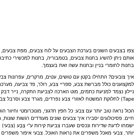
צפו בצבעים השונים בערכת הצבעים על לוח צבעים, מפת צבעים, 
אותם ניתן להשיג בחנות צבעים, בטמבוריה, בחנות למכשירי כתיבה ו
בחנות לחומרי בניין ובחנות עשה זאת בעצמך.
איך צובעים? התחילו בקטן עם טושים, עטים, מרקרים, עפרונות צבע
למקצוענים כולל מברשת צבע, ספריי צבע, רולר, פד צביעה, מערכת
Tape) לחלוקת המשטח לאזורי צבע נפרדים, מגרד צבע וסרבל צביעה.
הכול נראה טוב יותר עם צבע: כל חפץ חדגוני, מונוכרומטי וחיוור הו
חיים. פסיכולוגים יסבירו איך צבעים שונים מעודדים רגשות שונות, 
ישמחו לדעת שדירות ונכסים שעברו צביעת קירות ע"י צַבָּע (צבעי) 
יותר. צבעי מאכל משפרים את נראות האוכל. צבעי איפור משפרים ר