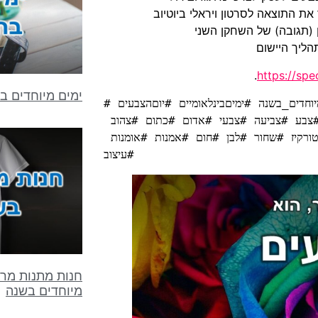
ת התוצאה לסרטון ויראלי ביוטיוב
 (תגובה) של השחקן השני
הליך היישום
.
https://spec
ימים מיוחדים ב
#ימיםמיוחדים #ימיםמיוחדיםבשנה #ימים_מיוחדים #ימים_מיוחדים_בשנה #ימיםבינלאומיים #יוםהצבעים 
#יוםהצבעיםהבינלאומי #יום_הצבעים #יום_הצבעים_הבינלאומי #צבע #צביעה #צבעי #אדום #כתום #צהוב 
#ירוק #כחול #תכלת #סגול #אפור #בורדו #ורוד #וורוד #טורקיז #שחור #לבן #חום #אמנות #אומנות 
#עיצוב
חנות מתנות מרג
מיוחדים בשנה