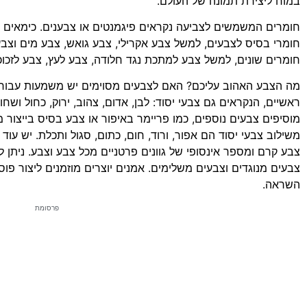
במוח ליצירת תמונה של העולם.
חומרים המשמשים לצביעה נקראים פיגמנטים או צבענים. כימאים יס
חומרי בסיס לצבעים, למשל צבע אקרילי, צבע גואש, צבע מים וצבע 
חומרים שונים, למשל צבע למתכת נגד חלודה, צבע לעץ, צבע לזכוכ
מה הצבע האהוב עליכם? האם לצבעים מסוימים יש משמעות עבו
ראשיים, הנקראים גם צבעי יסוד: לבן, אדום, צהוב, ירוק, כחול וש
מוסיפים צבעים נוספים, כמו פריימר באיפור או צבע בסיס בייצור 
משילוב צבעי יסוד הם אפור, ורוד, חום, כתום, סגול ותכלת. יש עוד 
צבע קרם ומספר אינסופי של גוונים פרטניים מכל צבע וצבע. ניתן 
צבעים מנוגדים וצבעים משלימים. אמנים יוצרים מוזמנים ליצור פ
השראה.
פרסומת