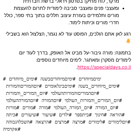
מרקר, לוח מחיק) בסרטון ויראלי ברשת חברתית
ומעצבי פנים ומעצבי סביבה לימודית לתרום להעצמת
מורים ותלמידים בעזרת עיצוב חללים בתוך בתי ספר, כולל
חדרי מורים וכיתות לימוד.
רגע לאן אתם הולכים, הפוסט עוד לא נגמר, הצלצול הוא בשבילי
בתמונה: מורה גיבור-על מביט אל האופק, בדרך לעוד יום
לימודים מסקרן ומאתגר. לימים מיוחדים נוספים:
.
https://specialdays.co.il
#ימיםמיוחדים #ימיםמיוחדיםבשנה #ימים_מיוחדים 
#ימים_מיוחדים_בשנה #ימיםבינלאומיים #יוםהמוריםוהמורות 
#יוםהמוריםוהמורותהעולמי #יום_המורים_והמורות 
#יום_המורים_והמורות_העולמי #יוםהמורה #יוםהמורההעולמי 
#יום_המורה #יום_המורה_העולמי #מורה #מורים #מורות 
#הוראה #חינוך #ביתספר #ילדים #שיעור #שיעורים #כיתה 
#יוםלימודים #לימודים #מרצה #מרצים #הרצאה #השכלהגבוהה 
#אקדמיה