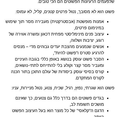
שלפעמים הרעיונות הפשוטים הם הכי טובים.
פשוט הוא לא מסובך, נטול פרטים קטנים, קליל, לא עמוס:
אמנות מופשטת (אבסטרקטית) מעבירה מסר תוך שימוש
במינימום פרטים,
עיצוב פנים מינימליסטי מפחית דכאון ומשרה אווירה של
רוגע, יציבות ושלווה,
אנשים שנמנעים מהצבת יעדים גבוהים מדי – מנסים
להרגיע סטרס ו"פשוט להיות",
הסבר פשוט עוסק בנושא באופן כללי בגובה העיניים
ומעביר מסר קצר וקולע בלי להתייחס לתתי-נושאים,
קורס בסיסי עוסק ביסודות של עולם התוכן בתור הכנה
לקורס המתקדם.
פשוט הוא שגרתי, נפוץ, רגיל, שכיח, צנוע, נטול מניירות, עניו:
בגדים פשוטים הם בדרך כלל גם צנועים, כך שאינם
מושכים תשומת לב,
הדגם ה"קלאסי" של כל מוצר הוא בעל העיצוב הפשוט
ביותר,