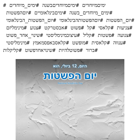
#ימיםמיוחדים #ימיםמיוחדיםבשנה #ימים_מיוחדים 
#ימים_מיוחדים_בשנה #ימיםבינלאומיים #יוםהפשטות 
#יום_הפשטות #יוםהפשטותהבינלאומי #יום_הפשטות_הבינלאומי 
#צניעות #קלאסי #קל #פשוט #אבסטרקט #צנוע #מינימליזם 
#צנועה #פשטות #קליל #עיצובמינימליסטי #שינוי_אחד_פשוט 
#ענווה #קלאסית #מופשט #קלאסבאפסמאמץ #מינימליסטי 
#ברור #פשוטלהיות #שינויאחדפשוט #קליקלות