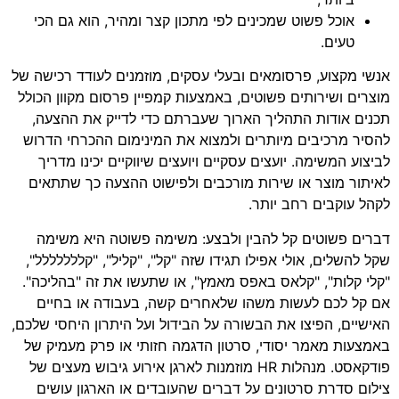
אוכל פשוט שמכינים לפי מתכון קצר ומהיר, הוא גם הכי
טעים.
אנשי מקצוע, פרסומאים ובעלי עסקים, מוזמנים לעודד רכישה של
מוצרים ושירותים פשוטים, באמצעות קמפיין פרסום מקוון הכולל
תכנים אודות התהליך הארוך שעברתם כדי לדייק את ההצעה,
להסיר מרכיבים מיותרים ולמצוא את המינימום ההכרחי הדרוש
לביצוע המשימה. יועצים עסקיים ויועצים שיווקיים יכינו מדריך
לאיתור מוצר או שירות מורכבים ולפישוט ההצעה כך שתתאים
לקהל עוקבים רחב יותר.
דברים פשוטים קל להבין ולבצע: משימה פשוטה היא משימה
שקל להשלים, אולי אפילו תגידו שזה "קל", "קליל", "קללללללל",
"קלי קלות", "קלאס באפס מאמץ", או שתעשו את זה "בהליכה".
אם קל לכם לעשות משהו שלאחרים קשה, בעבודה או בחיים
האישיים, הפיצו את הבשורה על הבידול ועל היתרון היחסי שלכם,
באמצעות מאמר יסודי, סרטון הדגמה חזותי או פרק מעמיק של
פודקאסט. מנהלות HR מוזמנות לארגן אירוע גיבוש מעצים של
צילום סדרת סרטונים על דברים שהעובדים או הארגון עושים