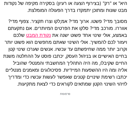
היא" או "רק" (בצירוף הצעה או רעיון) בסקירה מקיפה של נקודות
מבט שונות ומתוכן יתמקדו בדרך הפעולה המומלצת.
מסובך מדי? פשטו. ארוך מדי? אמ;לקו וצרו תקציר. צפוף מדי?
אווררו. מורכב מדי? סלקו את הפרטים המיותרים. אם נתקעתם
באמצע, אולי שינוי אחד פשוט ישנה את
נקודת המבט
שלכם
ויעזור לכם להמשיך. אולי השינוי שאתם מחפשים הוא פשוט יותר
וקרוב יותר ממה שחיפשתם עד עכשיו. אנשים שערכו שינוי קטן
בחיים האישיים או בניהול העסק, יכתבו פוסט על ההחלטה משנת
החיים שקיבלו, מה היה התהליך המחשבתי והמנטלי שהוביל
אליה ומה היו ההשפעות המיידיות. פסיכולוגים ומאמנים מנטליים
יכתבו רשימת שינויים קטנים שאפשר לעשות עכשיו כדי ומדריך
לזיהוי השינוי הקטן שמתאים לקוראים כדי לצאת מתקיעות.
פרסומת